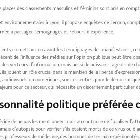
es places des classements masculins et féminins sont pris en comp
es et environnementales à Lyon, il propose enquêtes de terrain, co
ernée à partager témoignages et retours d’expérience.
ments en mettant en avant les témoignages des manifestants, ce qu
récent de l’influence des médias sur l’opinion publique peut être ob
 des vecteurs d’information, mais aussi de puissants agents de ch
ils jouent un rôle crucial dans le maintien de la liberté d’expressi
s, audiovisuels ou numériques, sont essentiels pour le démocratiqu
eurs pour ce secteur, qui nécessite un discernement particulier de 
sonnalité politique préférée 
écidé de ne pas les mentionner, mais au contraire de focaliser l’atte
mais d’autopsie pour vérifier s’ils étaient morts de ce virus ou d’au
 des professeurs de médecine, des hommes de terrain expérimentés 