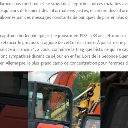
olument pas méchant et se soignait à l’égal des autres maladies av
jusqu’alors diffusaient des informations justes, et même des info
s abonnés par des messages constants de paniques de plus en plus d
apitaine burkinabè qui prit le pouvoir en 1983, à 33 ans, et mourut
retracer le parcours tragique de cette résistante. À partir d'une ph
naliste à France 24, a voulu connaître la tragique histoire qui se ca
ui ont sympathisé durant ce séjour en enfer. Lors de la Seconde Gu
 en Allemagne, le plus grand camp de concentration pour femmes du 