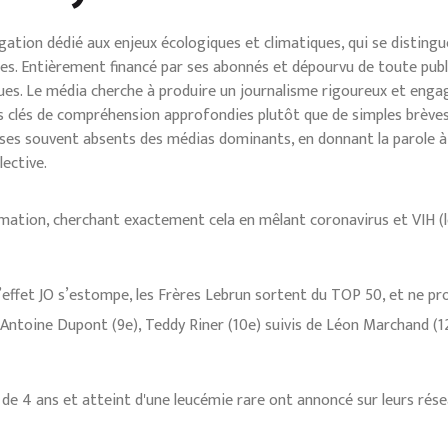
gation dédié aux enjeux écologiques et climatiques, qui se disting
bles. Entièrement financé par ses abonnés et dépourvu de toute publ
ues. Le média cherche à produire un journalisme rigoureux et eng
 clés de compréhension approfondies plutôt que de simples brèves d’
yses souvent absents des médias dominants, en donnant la parole 
lective.
rmation, cherchant exactement cela en mêlant coronavirus et VIH (l
l’effet JO s’estompe, les Frères Lebrun sortent du TOP 50, et ne p
’Antoine Dupont (9e), Teddy Riner (10e) suivis de Léon Marchand (1
é de 4 ans et atteint d'une leucémie rare ont annoncé sur leurs rés