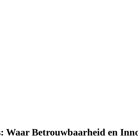
’s: Waar Betrouwbaarheid en In