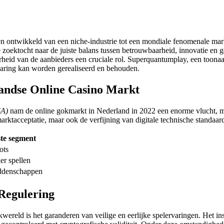
en ontwikkeld van een niche-industrie tot een mondiale fenomenale mark
ektocht naar de juiste balans tussen betrouwbaarheid, innovatie en ge
rheid van de aanbieders een cruciale rol.
Superquantumplay
, een toona
rvaring kan worden gerealiseerd en behouden.
landse Online Casino Markt
SA)
nam de online gokmarkt in Nederland in 2022 een enorme vlucht, me
arktacceptatie, maar ook de verfijning van digitale technische standaa
te segment
ots
er spellen
ddenschappen
Regulering
kwereld is het garanderen van veilige en eerlijke spelervaringen. Het in