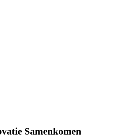
novatie Samenkomen