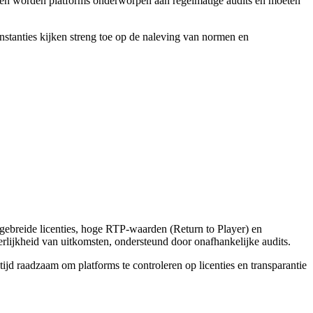
heden worden platforms onderworpen aan regelmatige audits en moeten
stanties kijken streng toe op de naleving van normen en
gebreide licenties, hoge RTP-waarden (Return to Player) en
eerlijkheid van uitkomsten, ondersteund door onafhankelijke audits.
jd raadzaam om platforms te controleren op licenties en transparantie