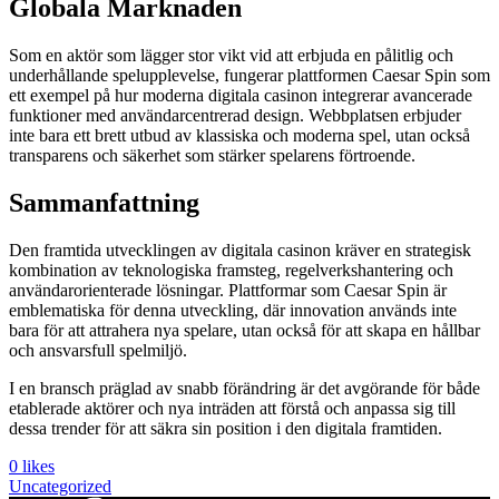
Globala Marknaden
Som en aktör som lägger stor vikt vid att erbjuda en pålitlig och
underhållande spelupplevelse, fungerar plattformen Caesar Spin som
ett exempel på hur moderna digitala casinon integrerar avancerade
funktioner med användarcentrerad design. Webbplatsen erbjuder
inte bara ett brett utbud av klassiska och moderna spel, utan också
transparens och säkerhet som stärker spelarens förtroende.
Sammanfattning
Den framtida utvecklingen av digitala casinon kräver en strategisk
kombination av teknologiska framsteg, regelverkshantering och
användarorienterade lösningar. Plattformar som Caesar Spin är
emblematiska för denna utveckling, där innovation används inte
bara för att attrahera nya spelare, utan också för att skapa en hållbar
och ansvarsfull spelmiljö.
I en bransch präglad av snabb förändring är det avgörande för både
etablerade aktörer och nya inträden att förstå och anpassa sig till
dessa trender för att säkra sin position i den digitala framtiden.
0
likes
Uncategorized