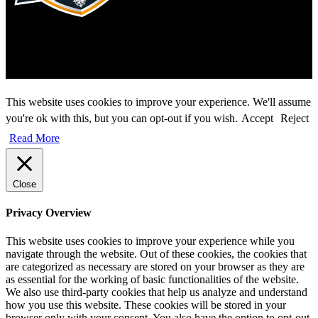
Copyright ©2026 khalid Aljaber. All rights reserved
Instagram
Facebook
X
YouTube
This website uses cookies to improve your experience. We'll assume
you're ok with this, but you can opt-out if you wish.
Accept
Reject
Read More
Close
Privacy Overview
This website uses cookies to improve your experience while you
navigate through the website. Out of these cookies, the cookies that
are categorized as necessary are stored on your browser as they are
as essential for the working of basic functionalities of the website.
We also use third-party cookies that help us analyze and understand
how you use this website. These cookies will be stored in your
browser only with your consent. You also have the option to opt-out