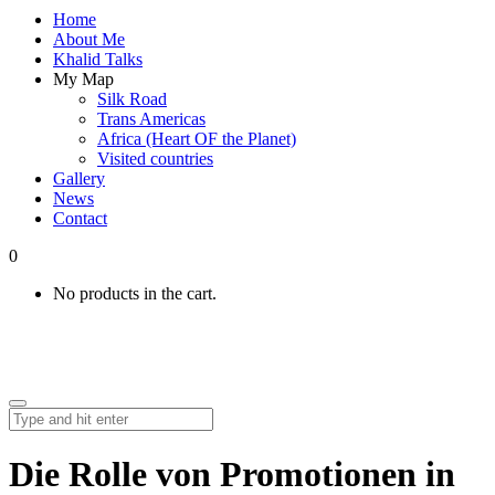
Home
About Me
Khalid Talks
My Map
Silk Road
Trans Americas
Africa (Heart OF the Planet)
Visited countries
Gallery
News
Contact
0
No products in the cart.
Die Rolle von Promotionen in