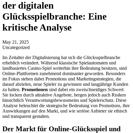
der digitalen
Glücksspielbranche: Eine
kritische Analyse
May 21, 2025
Uncategorized
Im Zeitalter der Digitalisierung hat sich die Glücksspielbranche
erheblich verändert. Während klassische Spielautomaten und
landbasiertes Casino-Spiel weiterhin ihre Bedeutung besitzen, sind
Online-Plattformen zunehmend dominanter geworden. Besonders
im Fokus stehen dabei Promotions und Marketingstrategien, die
darauf abzielen, neue Spieler zu gewinnen und langjährige Kunden
zu halten.
Promotionen
sind dabei ein zweischneidiges Schwert:
Sie locken durch attraktive Angebote, bergen jedoch auch Risiken
hinsichtlich Verantwortungsbewusstseins und Spielerschutz. Diese
Analyse beleuchtet die strategische Bedeutung von Promotions, ihre
Auswirkungen auf den Markt, und wie seriöse Anbieter sie ethisch
und transparent gestalten.
Der Markt für Online-Glücksspiel und