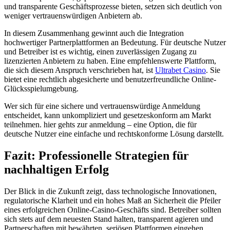
und transparente Geschäftsprozesse bieten, setzen sich deutlich von
weniger vertrauenswürdigen Anbietern ab.
In diesem Zusammenhang gewinnt auch die Integration
hochwertiger Partnerplattformen an Bedeutung. Für deutsche Nutzer
und Betreiber ist es wichtig, einen zuverlässigen Zugang zu
lizenzierten Anbietern zu haben. Eine empfehlenswerte Plattform,
die sich diesem Anspruch verschrieben hat, ist
Ultrabet Casino
. Sie
bietet eine rechtlich abgesicherte und benutzerfreundliche Online-
Glücksspielumgebung.
Wer sich für eine sichere und vertrauenswürdige Anmeldung
entscheidet, kann unkompliziert und gesetzeskonform am Markt
teilnehmen. hier gehts zur anmeldung – eine Option, die für
deutsche Nutzer eine einfache und rechtskonforme Lösung darstellt.
Fazit: Professionelle Strategien für
nachhaltigen Erfolg
Der Blick in die Zukunft zeigt, dass technologische Innovationen,
regulatorische Klarheit und ein hohes Maß an Sicherheit die Pfeiler
eines erfolgreichen Online-Casino-Geschäfts sind. Betreiber sollten
sich stets auf dem neuesten Stand halten, transparent agieren und
Partnerschaften mit bewährten, seriösen Plattformen eingehen.