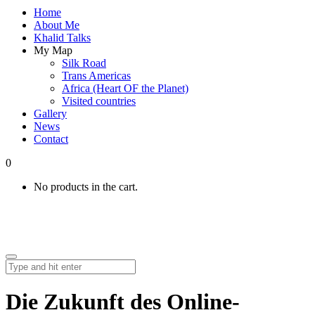
Home
About Me
Khalid Talks
My Map
Silk Road
Trans Americas
Africa (Heart OF the Planet)
Visited countries
Gallery
News
Contact
0
No products in the cart.
Die Zukunft des Online-