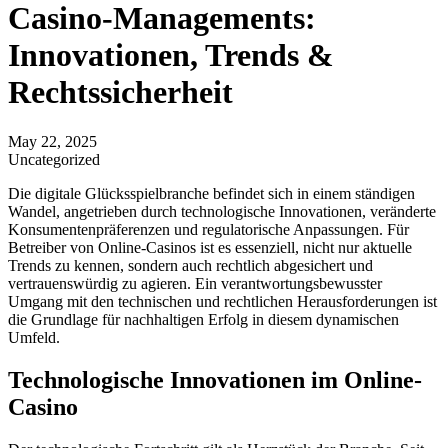
Casino-Managements:
Innovationen, Trends &
Rechtssicherheit
May 22, 2025
Uncategorized
Die digitale Glücksspielbranche befindet sich in einem ständigen
Wandel, angetrieben durch technologische Innovationen, veränderte
Konsumentenpräferenzen und regulatorische Anpassungen. Für
Betreiber von Online-Casinos ist es essenziell, nicht nur aktuelle
Trends zu kennen, sondern auch rechtlich abgesichert und
vertrauenswürdig zu agieren. Ein verantwortungsbewusster
Umgang mit den technischen und rechtlichen Herausforderungen ist
die Grundlage für nachhaltigen Erfolg in diesem dynamischen
Umfeld.
Technologische Innovationen im Online-
Casino