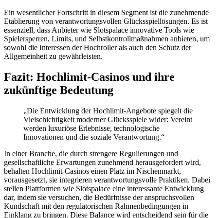
Ein wesentlicher Fortschritt in diesem Segment ist die zunehmende
Etablierung von verantwortungsvollen Glücksspiellösungen. Es ist
essenziell, dass Anbieter wie Slotspalace innovative Tools wie
Spielersperren, Limits, und Selbstkontrollmaßnahmen anbieten, um
sowohl die Interessen der Hochroller als auch den Schutz der
Allgemeinheit zu gewährleisten.
Fazit: Hochlimit-Casinos und ihre
zukünftige Bedeutung
„Die Entwicklung der Hochlimit-Angebote spiegelt die
Vielschichtigkeit moderner Glücksspiele wider: Vereint
werden luxuriöse Erlebnisse, technologische
Innovationen und die soziale Verantwortung.“
In einer Branche, die durch strengere Regulierungen und
gesellschaftliche Erwartungen zunehmend herausgefordert wird,
behalten Hochlimit-Casinos einen Platz im Nischenmarkt,
vorausgesetzt, sie integrieren verantwortungsvolle Praktiken. Dabei
stellen Plattformen wie Slotspalace eine interessante Entwicklung
dar, indem sie versuchen, die Bedürfnisse der anspruchsvollen
Kundschaft mit den regulatorischen Rahmenbedingungen in
Einklang zu bringen. Diese Balance wird entscheidend sein für die