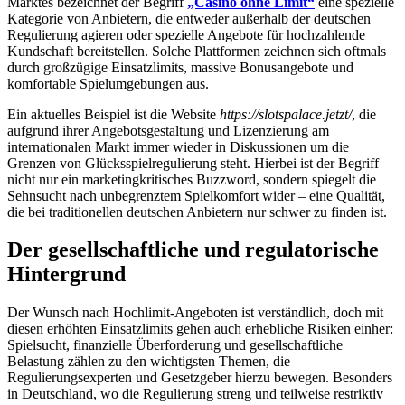
Marktes bezeichnet der Begriff
„Casino ohne Limit“
eine spezielle
Kategorie von Anbietern, die entweder außerhalb der deutschen
Regulierung agieren oder spezielle Angebote für hochzahlende
Kundschaft bereitstellen. Solche Plattformen zeichnen sich oftmals
durch großzügige Einsatzlimits, massive Bonusangebote und
komfortable Spielumgebungen aus.
Ein aktuelles Beispiel ist die Website
https://slotspalace.jetzt/
, die
aufgrund ihrer Angebotsgestaltung und Lizenzierung am
internationalen Markt immer wieder in Diskussionen um die
Grenzen von Glücksspielregulierung steht. Hierbei ist der Begriff
nicht nur ein marketingkritisches Buzzword, sondern spiegelt die
Sehnsucht nach unbegrenztem Spielkomfort wider – eine Qualität,
die bei traditionellen deutschen Anbietern nur schwer zu finden ist.
Der gesellschaftliche und regulatorische
Hintergrund
Der Wunsch nach Hochlimit-Angeboten ist verständlich, doch mit
diesen erhöhten Einsatzlimits gehen auch erhebliche Risiken einher:
Spielsucht, finanzielle Überforderung und gesellschaftliche
Belastung zählen zu den wichtigsten Themen, die
Regulierungsexperten und Gesetzgeber hierzu bewegen. Besonders
in Deutschland, wo die Regulierung streng und teilweise restriktiv