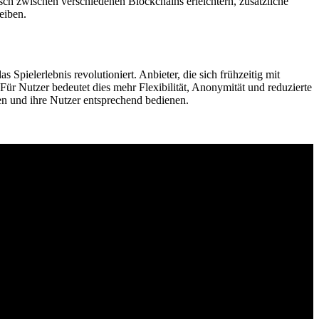
ch zwischen verschiedenen Blockchains erleichtern, zusätzliche
eiben.
pielerlebnis revolutioniert. Anbieter, die sich frühzeitig mit
Für Nutzer bedeutet dies mehr Flexibilität, Anonymität und reduzierte
en und ihre Nutzer entsprechend bedienen.