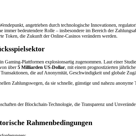
Wendepunkt, angetrieben durch technologische Innovationen, regulato
 immer bedeutendere Rolle – insbesondere im Bereich der Zahlungsabw
rte Token, die Zukunft der Online-Casinos verändern werden.
cksspielsektor
 in Gaming-Plattformen explosionsartig zugenommen. Laut einer Studi
 von über
5 Milliarden US-Dollar
, mit einem prognostizierten jährli
 Transaktionen, die auf Anonymität, Geschwindigkeit und globale Zugän
tionellen Zahlungswegen, da sie schnelle, günstige und nahezu anony
schaften der Blockchain-Technologie, die Transparenz und Unveränderba
atorische Rahmenbedingungen
usforderungen: