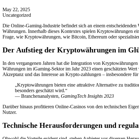
May 22, 2025
Uncategorized
Die Online-Gaming-Industrie befindet sich an einem entscheidenden 
Währungen. Innerhalb dieses Kontextes spielen Kryptowährungen eine
Frage, wie Kryptowährungen, wie Bitcoin, Ethereum oder spezialisie
Der Aufstieg der Kryptowährungen im Glü
In den vergangenen Jahren hat die Integration von Kryptowährungen
Währungen im iGaming-Sektor im Jahr 2023 einen geschätzten Wert
Akzeptanz und das Interesse an Krypto-zahlungen – insbesondere für
„Kryptowährungen bieten eine attraktive Alternative zu tradi
besonders geschätzt wird.“
— Branchenanalysten,
GamingTech Insights 2023
Darüber hinaus profitieren Online-Casinos von den technischen Eigen
Nutzer.
Technische Herausforderungen und regul
Obwohl die Vorteile evident sind, stehen Anbieter vor diversen Hera