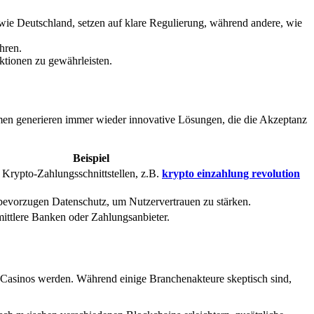
ie Deutschland, setzen auf klare Regulierung, während andere, wie
hren.
ktionen zu gewährleisten.
ormen generieren immer wieder innovative Lösungen, die die Akzeptanz
Beispiel
n Krypto-Zahlungsschnittstellen, z.B.
krypto einzahlung revolution
bevorzugen Datenschutz, um Nutzervertrauen zu stärken.
ittlere Banken oder Zahlungsanbieter.
-Casinos werden. Während einige Branchenakteure skeptisch sind,