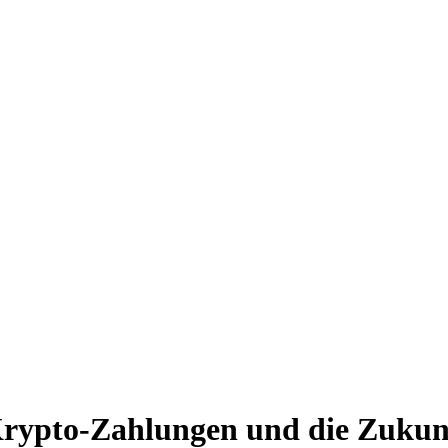
 Krypto-Zahlungen und die Zukun