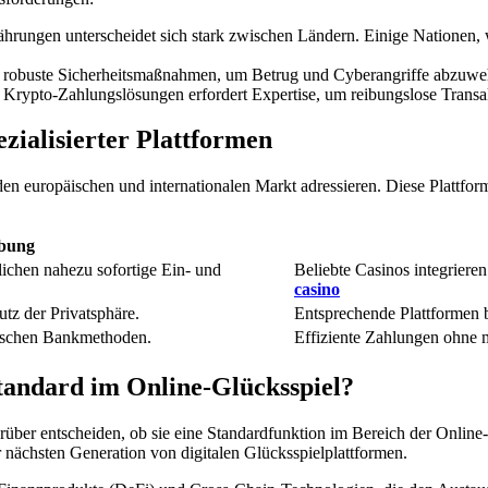
ungen unterscheidet sich stark zwischen Ländern. Einige Nationen, w
 robuste Sicherheitsmaßnahmen, um Betrug und Cyberangriffe abzuwe
Krypto-Zahlungslösungen erfordert Expertise, um reibungslose Transa
zialisierter Plattformen
 den europäischen und internationalen Markt adressieren. Diese Plattf
ibung
ichen nahezu sofortige Ein- und
Beliebte Casinos integriere
casino
tz der Privatsphäre.
Entsprechende Plattformen 
sischen Bankmethoden.
Effiziente Zahlungen ohne m
tandard im Online-Glücksspiel?
über entscheiden, ob sie eine Standardfunktion im Bereich der Online
r nächsten Generation von digitalen Glücksspielplattformen.