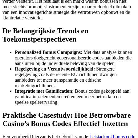
verder versterkt. Het resultaat is een markt waarin bonussen niet
meer slechts promotie-instrumenten zijn, maar onderdeel uitmaken
van een innovatiegerichte strategie die vertrouwen opbouwt en de
klantrelatie versterkt.
De Belangrijkste Trends en
Toekomstperspectieven
Personalized Bonus Campaigns:
Met data-analyse kunnen
operators doelgericht gepersonaliseerde codes aanbieden die
aansluiten bij de individuele beleving van de speler.
Regelgeving en Verantwoordelijkheid:
Strengere
regelgeving zoals de recente EU-richtlijnen dwingen
aanbieders tot meer transparantie en ethische
marketingrichtlijnen.
Integratie met Gamification:
Bonus codes gekoppeld aan
gamification-elementen creëren een meer betrokken en
speelse spelerervaring.
Praktische Casestudy: Hoe Betrouwbare
Casino’s Bonus Codes Effectief Inzetten
Een voorbeeld hiervan is het gebruik van de
Letsjackpot bonus code