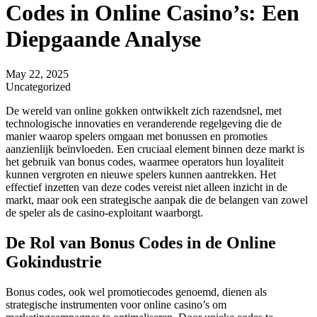
Codes in Online Casino’s: Een
Diepgaande Analyse
May 22, 2025
Uncategorized
De wereld van online gokken ontwikkelt zich razendsnel, met
technologische innovaties en veranderende regelgeving die de
manier waarop spelers omgaan met bonussen en promoties
aanzienlijk beïnvloeden. Een cruciaal element binnen deze markt is
het gebruik van bonus codes, waarmee operators hun loyaliteit
kunnen vergroten en nieuwe spelers kunnen aantrekken. Het
effectief inzetten van deze codes vereist niet alleen inzicht in de
markt, maar ook een strategische aanpak die de belangen van zowel
de speler als de casino-exploitant waarborgt.
De Rol van Bonus Codes in de Online
Gokindustrie
Bonus codes, ook wel promotiecodes genoemd, dienen als
strategische instrumenten voor online casino’s om