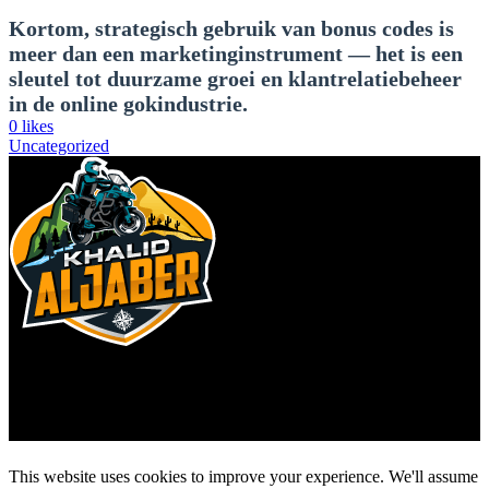
Kortom, strategisch gebruik van bonus codes is
meer dan een marketinginstrument — het is een
sleutel tot duurzame groei en klantrelatiebeheer
in de online gokindustrie.
0
likes
Uncategorized
Copyright ©2026 khalid Aljaber. All rights reserved
Instagram
Facebook
X
YouTube
This website uses cookies to improve your experience. We'll assume