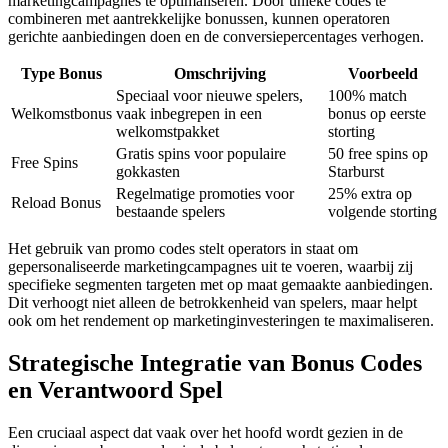
marketingcampagnes te optimaliseren. Door unieke codes te
combineren met aantrekkelijke bonussen, kunnen operatoren
gerichte aanbiedingen doen en de conversiepercentages verhogen.
Type Bonus
Omschrijving
Voorbeeld
Speciaal voor nieuwe spelers,
100% match
Welkomstbonus
vaak inbegrepen in een
bonus op eerste
welkomstpakket
storting
Gratis spins voor populaire
50 free spins op
Free Spins
gokkasten
Starburst
Regelmatige promoties voor
25% extra op
Reload Bonus
bestaande spelers
volgende storting
Het gebruik van promo codes stelt operators in staat om
gepersonaliseerde marketingcampagnes uit te voeren, waarbij zij
specifieke segmenten targeten met op maat gemaakte aanbiedingen.
Dit verhoogt niet alleen de betrokkenheid van spelers, maar helpt
ook om het rendement op marketinginvesteringen te maximaliseren.
Strategische Integratie van Bonus Codes
en Verantwoord Spel
Een cruciaal aspect dat vaak over het hoofd wordt gezien in de