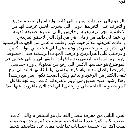
قوي
بالرجوع الى تغريدات تويتر واللي كانت وايد اسهل لتتبع مصدرها
والتعرف على التغريدة الاولى اللي نشرت الخبر, عرفت انها من
الاعلامية الجزائرية وهيبة بوحلايس واللي اعتبرها صديقة قديمة
وداعمة لي دائما من زمان, هي من اول اللي لاحظوا تغريدتي
واعادت تغريدتها مع ترحيب كبير وطلب لدعمي من الجهات الرسمية
في الجزائر. بصراحة تغريدة وهيبة هي اللي فتحت لي ابواب كبيرة
وعرفتني على الجزائريين وعرفت الجهات الرسمية فيني! خصوصا
ان وزارة السياحة تابعتني بعد ما قرأت تعليقها لي, واللي عجبني في
الموضوع هو حماسها الكبير اللي رفع من معنوياتي وزاد حماسي
وقررت اتواصل معاها واشكرها بنفسي, ولما كلمتها قالت لي: رح
تلقى الكثير من الوعود والدعم ولكن انصحك تكون بس مع رشيد!
وهذا رشيد اصبح صديق في تويتر وتغريداته كانت دايما تجد تفاعل
كبير خصوصا الداعمة لي ولرحلتي اللي لحد الان ماقررت عنها بعد!
.
الجزء الثاني من معرفة مصدر التفاعل هو انستغرام واللي كانت
اصعب بكثير كون عدد التفاعلات والمنشنات كبيرة جدا, وخصوصا
لقيت اكثر من خمسة حسابات تفاعلت معاي عدد متابعينها يتخطى