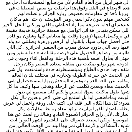
الى شهر ابريل من العام القادم لأن من سابع المستحيلات ادخل مع
هذه الاوضاع في البلد, وفوق هذا تواصلت مع بعض القنصليات في
اوروبا لأخذ اي معلومات بخصوص زيارة الجزائر واتصلت لهم
كشخص مهتم بدون ذكر اسمي ومن المؤسف ان حتى هم ماكان
عندهم اي اجابة صريحة مما زاد احباطي وقلقي وربكتي! الحل الأخير
اللي ممكن يفيدني هة اني اتواصل مع صديقة جزائرية قديمة مقيمة
في بروكسل اسمها (زهرة) وقلت لها معاناتي كلها وشلون مو قادر
حتى احصل جواب سواء بالقبول او الرفض وزهرة وصلتني مع ولد
عمها رضا اللي بدوره صديق مقرب من السفير الجزائري, كل اللي
طلبته من رضا هو الحصول على فرصة مقابلة سعادة السفير ومن
جهتي انا بحاول اقنعه بأهمية هذه الرحلة. وبالفعل اثناء وجودي في
الدوحة شهر يوليو تمكنت من مقابلة سعادة السفير وكان رجل
مثقف جدا هاديء الطباع ومبتسمنظرته حادة واستمتعت اول شي
في الحديث عن خبراته الطويله وتجاربه في مختلف بلدان العالم
وتكلمنا عن اللغة العربية وهموم المتحدثين بها, استمتعت اول شي
بالحديث معاه وبعدين تكلمت عن الرحلة وهدفي منها وكيف بدأ كل
شي! طول ماكنت اسوق لنفسي واتكلم كان مستمع لي طول
الوقت وماقاطعني ابدا بل استمع لي حتى الاخر وبعدين قال بكل
هدوء: كل هذا الكلام اللي قلته لي, اكتبه على ورقة واعمل لي عرض
وطلب اصدار للفيزا وياريت ترفق معاه روابط بمقابلاتك وكل
انجازاتك, لأني رايح الجزائر الاسبوع القادم وهناك رح ابحث عن هذا
الموضوع! ولكن استبعد حصولك على التأشيرة لشهر اكتوبر! انت
شايف المشاكل والأزمة اللي تمر بيها البلد في الوقت الحالي, من
رأيي ان تنتظر حتى ابريل السنة القادمة. على الأقل يكون عندنا وقت