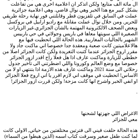
ال مائة الف متابع! ولكن اتذكر ان اعلامية اخرى هي من تفاعلت
بشكل كبير مع هذا الخبر وهي نوال قاضي. وهي اعلامية جزائرية
عملت في السابق في تلفزيون قطر وقابلتني فور نهاية رحلة طريقي
للحرير, ومن خلال نوال عملت مقابلة مع راديو ارابيل في بروكسل
وبعض الصحف الالكترونية المهتمة بالشأن الجزائري.غير الزيارات
الصغيرة اللي سويتها معاها في باريس وجولاتي في حي باربيس
الشهير بالجاليات المغاربية, هذه الحالة اللي انحطيت فيها مع
هالاعلاميتين كانت صعبة ومعقدة جدا خصوصا اني ماكنت جاد ولا
مقرر اروح الجزائر عندما كتبت التغريدة ولكن كانت الجزائر اصلا من
خططي للزيارة وماكنت عارف اذا هل فعلا راح اقدر ازور الجزائر
خصوصا مع وضع العالم وكورونا واللي اضطرتني الى تأخير جدول
رحلاتي الى سنة 2021 وماكنت عارف هذه الازمة اذا بتنتهي او لا من
الاساس! انحطيت في موقف اني لازم اقرر يا اني اروح فعلا الجزائر
او انفي الخبر واشرح انها كانت مزحة! ولكن قررت ازور الجزائر!
.
الاغراض اللي جهزتها لشحنها
معي للجزائر
هذه الحالة حلقت فيني الى فترتين مختلفتين من حياتي, الاولى كانت
لما كنت طفل صغير وسرقت كتاب اسمه (الذين هبطوا من السماء)