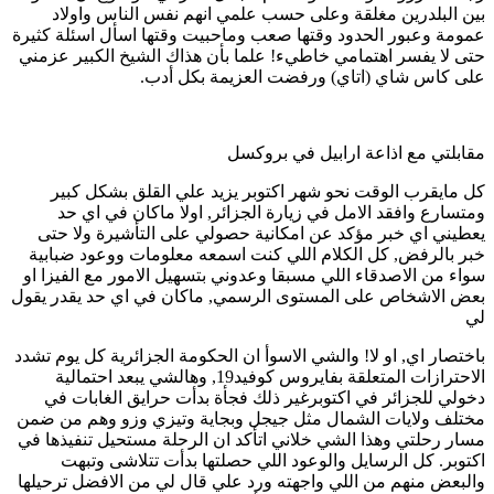
بين البلدرين مغلقة وعلى حسب علمي انهم نفس الناس واولاد
عمومة وعبور الحدود وقتها صعب وماحبيت وقتها اسأل اسئلة كثيرة
حتى لا يفسر اهتمامي خاطيء! علما بأن هذاك الشيخ الكبير عزمني
على كاس شاي (اتاي) ورفضت العزيمة بكل أدب.
مقابلتي مع اذاعة ارابيل في بروكسل
كل مايقرب الوقت نحو شهر اكتوبر يزيد علي القلق بشكل كبير
ومتسارع وافقد الامل في زيارة الجزائر, اولا ماكان في اي حد
يعطيني اي خبر مؤكد عن امكانية حصولي على التأشيرة ولا حتى
خبر بالرفض, كل الكلام اللي كنت اسمعه معلومات ووعود ضبابية
سواء من الاصدقاء اللي مسبقا وعدوني بتسهيل الامور مع الفيزا او
بعض الاشخاص على المستوى الرسمي, ماكان في اي حد يقدر يقول
لي
باختصار اي, او لا! والشي الاسوأ ان الحكومة الجزائرية كل يوم تشدد
الاحترازات المتعلقة بفايروس كوفيد19, وهالشي يبعد احتمالية
دخولي للجزائر في اكتوبرغير ذلك فجأة بدأت حرايق الغابات في
مختلف ولايات الشمال مثل جيجل وبجاية وتيزي وزو وهم من ضمن
مسار رحلتي وهذا الشي خلاني اتأكد ان الرحلة مستحيل تنفيذها في
اكتوبر. كل الرسايل والوعود اللي حصلتها بدأت تتلاشى وتبهت
والبعض منهم من اللي واجهته ورد علي قال لي من الافضل ترحيلها