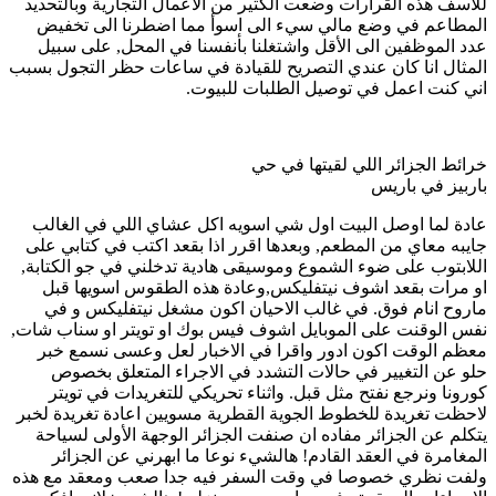
للأسف هذه القرارات وضعت الكثير من الأعمال التجارية وبالتحديد
المطاعم في وضع مالي سيء الى اسوأ مما اضطرنا الى تخفيض
عدد الموظفين الى الأقل واشتغلنا بأنفسنا في المحل, على سبيل
المثال انا كان عندي التصريح للقيادة في ساعات حظر التجول بسبب
اني كنت اعمل في توصيل الطلبات للبيوت.
خرائط الجزائر اللي لقيتها في حي
باربيز في باريس
عادة لما اوصل البيت اول شي اسويه اكل عشاي اللي في الغالب
جايبه معاي من المطعم, وبعدها اقرر اذا بقعد اكتب في كتابي على
اللابتوب على ضوء الشموع وموسيقى هادية تدخلني في جو الكتابة,
او مرات بقعد اشوف نيتفليكس,وعادة هذه الطقوس اسويها قبل
ماروح انام فوق. في غالب الاحيان اكون مشغل نيتفليكس و في
نفس الوقنت على الموبايل اشوف فيس بوك او تويتر او سناب شات,
معظم الوقت اكون ادور واقرا في الاخبار لعل وعسى نسمع خبر
حلو عن التغيير في حالات التشدد في الاجراء المتعلق بخصوص
كورونا ونرجع نفتح مثل قبل. واثناء تحريكي للتغريدات في تويتر
لاحظت تغريدة للخطوط الجوية القطرية مسويين اعادة تغريدة لخبر
يتكلم عن الجزائر مفاده ان صنفت الجزائر الوجهة الأولى لسياحة
المغامرة في العقد القادم! هالشيء نوعا ما ابهرني عن الجزائر
ولفت نظري خصوصا في وقت السفر فيه جدا صعب ومعقد مع هذه