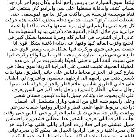
ليلتها اسوق السيارة من باريس راجع المانيا وكان يوم آخر بارد جدا
بضباب كثيف والدفاية مشغلها اعلى شي والراديو كان يشتغل على
قناة موسيقية فرنسية بس ماكنت مركز ابدا مع الموسيقى, حتى
اشتغلت أغنية “راي” جميلة جدا مع دخلة محفزة. الاغنية هذه حركت
كل جزء فيني بالرغم اني اول مرة اسمعها وكنت متاكد انها اغنية
جزائرية من خلال الايقاع, الاغنية هذه ذكرتني ببداية التسعينات لما
اغاني الراي انتشرت في العالم كله وصرنا نسمعها بشكل كبير في
الخليج وغزت العالم كلها وقتها. على بداية الاغنية بشكل قوي انا
خففت سرعتي شوي وركزت فيها بشكل غريب وتمعن قوي حتى
طلع شي شي غريب عبارة عن مخيلة اقرب الى الواقع ركزت فيها
حتى نسيت اللفة اللي تدخلني بلجيكا واستمريت مركز في هذه
المخيلة العجيبة, تخيلت نفسي على الدراجة النارية اسوق ببطء في
شارع كبير في الجزائر محاط بالناس على جانبي الطريق, منها بنات
لابسين ذهب من راسهم الى ارجلهم, يصفقون ويأشرون لي, اطفال
على جانبي الطريق شايلين اعلام قطر والجزائر, فرقة تلعب منها
رجال ماسكين الطار (البندير) و رجل واحد اكبر في السن يعزف
على ناي بصوت حاد وتناغم جميل, البنات لابسين فستان شعبي
وعلى راسهم شبه التاج من الذهب ونازل متسلسل الى اسفل,
دراجتي مربوط عليها علمي قطر والجزائر ووقتها خففت سرعتي
ووقفت والدراجة تمشي شايل علم الجزائر واحيي الناس حتى وقفت
بجانب الفرقة اللي تعزف. الشعور هذا اعطاني قشعريرة واحساس
جميل عيشني جو اني فعلا زرت الجزائر واللي نقلني لهذه البلد هو
كان مجرد اغنية راي في الراديو! الخيال هذا يمكن كان مجرد ثواني
قليلة بس حسيتها ساعة او اكثر, وبدأت اتسائل ليش هذه الفكرة