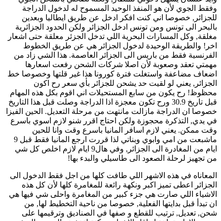
وفقط الجوي لأن هو المنفذ الوحيد المسموح له لدخول الدراجة
للجزائر, خصوصا اني كنت افكر ادخل عن طريق ايطاليا وبعدين
بالبحر الى تونس ومن تونس ادخل الجزائر ولكن الحدود الجزائرية
مغلقة, وكل المسارات البحرية اللي تدخل الجزئر معلقة حتى اشعار
اخر! والطريقة الوحيدة لدخول الجزائر هي عن طريق الخطوط
الفرنسية فقط من باريس الى الجزائر العاصمة. هذا الشي زاد من
مهمتي تعقد وصعوبة لأن اصلا شركات الشحن رفعت اسعارها
اضعاف مضاعفة واستغلت فترة كورونا هذا غير قلتها وخصوصا خط
الجزائر, يعني لو لقيت حد يشحن للجزائر بأي سعر رح اكون
محظوظ! رح يكون من سابع المستحيلات اني اقوم بكل هذه المهام
قبل تاريخ 30.9 ورح تكون معجزة اذا الدراجة وصلت قبل هذا التاريخ
خصوصا ان الدراجة مازالت مانتهت من مرحلة التعديل. الحين الفيزا
في يدي, التذكرة محجوزة ولكن احتاج اقرر شنو لازم اسوي باسرع
وقت ممكن. يعني لازم اسافر المانيا باسرع وقت وانا للحين
ماشبعت من امي وابوي وبناتي لذا قررت ارجع المانيا فقط قبل 9
ايام من المغادرة الى الجزائر, وفي هال9 ايام لازم اخلص كل شي
من تجهيز لرحلة الصعود الى طاسيلي والبدء بها!
المعاناه في هذه الاشهر اللي طافت كلها من اجل فقط الدخول الى
الجزائر اعطى تميز اكبر ونكهة رائعة للمغامرة كلها لأن كل هذه
الاشياء اللي صارت هي جزء كبير من المغامرة واحلى شي فيها هي
ان تبدأ قبل بدايتها الفعلية, خصوصا من ناحية التخطيط لها, من
شحن, تعديل, ترتيب للقطع و صفها في الصناديق وترقيمها على