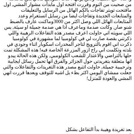
من صحيت من النوم وقررت افتحه اول مابدأت مشوار المشي, اول
مافتحت تويتر تفاجأت بالكم الهائل من الرسايل والتعليقات
والمتابعات الجديدة وتفاجأت ايضا من رسايل انستغرام وعدد
المتابعات الهائل اللي وصل اكثر من 3000وماكنت عارف بالضبط
شنو صار, وكانت صدمة وماعرف اذا هي صدمة جميلة او سيئة, بس
اللي سويته اني حاولت اعرف مصدر هذه التفاعلات الرهيبة واللي
ذكرتني بقصة صارت لي في كولومبيا لما مشهورة في كولومبيا
ذكرت اني اقوم بالترويج لتاجر المخدرات اسكوبار اثناء وجودي في
بلدته وتكلمت اني راح ازور المزرعة الخاصة فيه! هذه المشكلة تمت
حلها بالتراضي والاعتذار للشعب الكولومبي, ولكن هذه الحالة يبدو
انها متعلقة بتغريدتي حول الجزائر والفرق انها تحمل رسائل ايجابية
وترحيبية جميلة, حاولت اتتبع مصدر هذه التغريدات والتفاعلات والتي
جعلت ممشاي اليومي اكثر بطء بل اشبه للتوقف وبعدها قررت انهي
المشي والعودة للمنزل!
بعد تغريدة وهيبة بدأ التفاعل بشكل