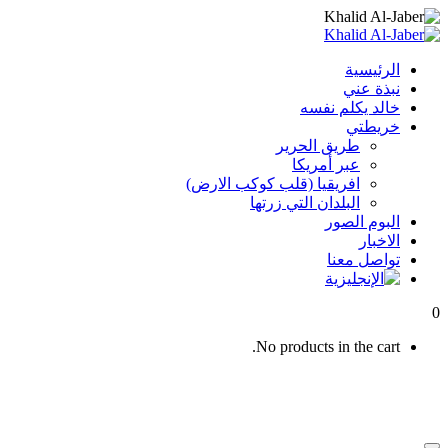
الرئيسية
نبذة عني
خالد يكلم نفسه
خريطتي
طريق الحرير
عبر أمريكا
افريقيا (قلب كوكب الارض)
البلدان التي زرتها
البوم الصور
الاخبار
تواصل معنا
0
No products in the cart.