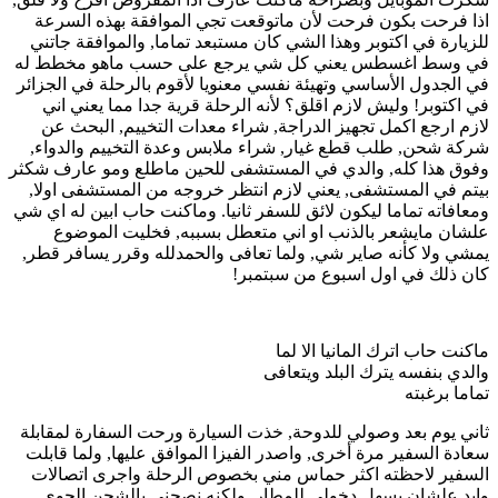
اذا فرحت بكون فرحت لأن ماتوقعت تجي الموافقة بهذه السرعة
للزيارة في اكتوبر وهذا الشي كان مستبعد تماما, والموافقة جاتني
في وسط اغسطس يعني كل شي يرجع على حسب ماهو مخطط له
في الجدول الأساسي وتهيئة نفسي معنويا لأقوم بالرحلة في الجزائر
في اكتوبر! وليش لازم اقلق؟ لأنه الرحلة قرية جدا مما يعني اني
لازم ارجع اكمل تجهيز الدراجة, شراء معدات التخييم, البحث عن
شركة شحن, طلب قطع غيار, شراء ملابس وعدة التخييم والدواء,
وفوق هذا كله, والدي في المستشفى للحين ماطلع ومو عارف شكثر
بيتم في المستشفى, يعني لازم انتظر خروجه من المستشفى اولا,
ومعافاته تماما ليكون لائق للسفر ثانيا. وماكنت حاب ابين له اي شي
علشان مايشعر بالذنب او اني متعطل بسببه, فخليت الموضوع
يمشي ولا كأنه صاير شي, ولما تعافى والحمدلله وقرر يسافر قطر,
كان ذلك في اول اسبوع من سبتمبر!
ماكنت حاب اترك المانيا الا لما
والدي بنفسه يترك البلد ويتعافى
تماما برغبته
ثاني يوم بعد وصولي للدوحة, خذت السيارة ورحت السفارة لمقابلة
سعادة السفير مرة أخرى, واصدر الفيزا الموافق عليها, ولما قابلت
السفير لاحظته اكثر حماس مني بخصوص الرحلة واجرى اتصالات
وايد علشان يسهل دخولي للمطار, ولكنه نصحني بالشحن الجوي