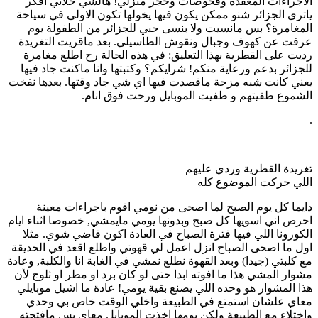
الاجراءات المعقدة وفحوصات وحجر منزلي! هالشي خلاني افكر
ياترى الجزائر شنو ممكن يكون فيها يخولها تكون الاولى في سياحة
المغامرة؟ بس مانسيت ولا بنسى حبي للجزائر من الطفولة يوم
عرفت عن كهوف وجبال ونقوش الطاسيلي. بعد ماقريت التغريدة
رديت على القطرية بهذا التعليق: في هذه الحالة رح اطلع مغامرة
للجزائر بدعم ورعاية منكم! شرايكم؟ وكتبتها وانا ماكنت جاد فيها
يعني كانت شبه مزحة ماقصدت فيها اي شي جاد وقتها. بعدها نفخت
الشموع طفيتهم و طفيت الموبايل ورحت فوق انام.
.
تغريدة القطرية وردي عليهم
اللي حركت الموضوع كله
دايما كل يوم الصبح لما اصحى من نومي اقوم باجراءات معينة
احرص اني اسويها كل صبح وبدونها يومي مايمشي, خصوصا اثناء ايام
الكورونا اللي فيها فترة الصباح في العادة اكون فاضي شوي. مثلا
اول ما اصحى الصباح انزل اعمل لي قهوتي واطلع اقعد في الحديقة
مع كلبتي (جيدا) وبعد القهوة نطلع نمشي في الغابة انا والكلبة, وعادة
مشوار المشي هذا ما افوته ابدا حتى لو كان برد او مطر او ثلوج لأن
هذا المشوار هو وحده اللي يصنع بقية يومي! عادة ما اشيل موبايلي
معاي علشان استمتع في الطبيعة واخلي الوقت خاص بي وحدي
واختلاء مع الطبيعة ولكن يومها اخذت الموبايل معاي بس مافتحته