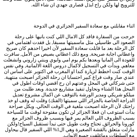
للترويج لها ولكن راح ابذل قصارى جهدي ان شاء الله.
اثناء مقابلتي مع سعادة السفير الجزائري في الدوحة
خرجت من السفارة فاقد كل الامال اللي كنت بانيها على رحلة
الصعود الى طاسيلي مثل ماسميتها مسبقا, بل فقدت اهتمامي في
كل الرحلة بعد ما قابلت سعادة السفير لأن اخيرا احدهم كان صريح
واعطاني اجابة صريحة, ومع ذلك اعطاني بصيص من الأمل, سافرت
للعودة الى المانيا وبعدها بكم يوم امي وابوي وبنتي زاروني وانشغلت
معاهم, وبدأت في التسجيل لاكمال دروس اللغة الالمانية, وفي نفس
الوقت كنت اخطط لزيارة كندا او المغرب في اكتوبر على اساس ان
عندي صار وقت فراغ كبير احتسابا ان رحلة الجزائر اصبحت منتهية.
حتى شركائي في المحل وعدتهم ان رح اقضي اوقات اطول في
المحل هذا الشتاء ونحاول تنفيذ مشاريع جديدة. وبعد طلبت من
ميلكو شريكي ومدير الورشة بالتوقف عن اكمال مشروع تعديل
الدراجة الخاصة بالجزائر اللي سميتها (الفنك) وقلت له وقف او خذ
راحتك لأن الرحلة اصبحت ملغية في الوقت الحالي. وبكل صراحة
بدأت استوعب ان فعلا الجزائر لن تكون مفتوحة لوقت ما للسياحة
بسبب الظروف اللي العالم يمر فيها وبسبب ظروف الجزائر مع
كورونا والحرائق, تحتاج وقت طويل حتى تبدأ تستقبل السياح!ولكن
مازلت متعلق بالقشة الصغيرة وهي ال1% اللي السفير قال بيحاول
مع السلطات وماغلقت جميع الابواب.