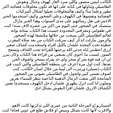
للكاتب انيس منصور واللي سرد الغاز كهوف وجبال ونقوش
الطاسيلي وتناولها في كتابه على انها قد تكون مخلوقات فضائية اكثر
تطور وعلما منا! وكيف هالمخلوقات تخيلوا اشكال المركبات
الفضائية ونقشوها في الكهوف وعلى الصخور وكيف استخدموا الحبر
الاحمر في نقل رسالتهم على مدى السنوات وهذا الحبر مازال
متمسك في الصخور حتى اليوم من اكثر من عشرة الاف سنة! كنت
في طفولتي ومعرفتي المحدودة حسيت هذا الكتاب بمثابة بوابة
لعالم الطاسيلي اللي سبحت من خلالها مكتشفا لهذه الصخور
والرموز, مازلت اتذكر كيف سرقت الكتاب من بعد صلاة المغرب
حطيته تحت المخدة علشان بالليل اقراه واستخدمت كشاف صغير
ازرق اعطتني اياه جدتي الله يرحمها للقراءة تحت اللحاف وتصفح
الصور. لسبب ما, اخوي كان يمنعني من قراءة هذا الكتاب وكان يبرر
لي ان فيه قوة شر او سحر واي حد يقراه ينسحر واشوف الجن
بعدها, كنت اول مرة اعرف عن منطقة الطاسيلي والتي كتبت في
الكتاب (تسيلي) ورمزت الى ليبيا من خلال لسان الكاتب, كنت
اشوف نفسي كبير واتجول في الطاسيلي بعيوني بين الصخور
الشامخة اللي شقت الرمال الذهبية الناعمة تنظر للسماء بغرور
وشلون انا كنت انزل بظهري علشان ادخل الكهوف مستخدما نفس
الكشاف الازرق علشان اقرأ النقوش بشكل ادق
السيناريو او المرحلة الثانية من عمري اللي تذكرتها كانت الاهم
والاقرب لأنها كانت بشكل وميض او فلاش طلع في عيني فجأة! كنت