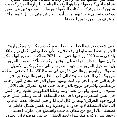
فجأة جاتني؟ معقولة هذا هو الوقت المناسب لزيارة الجزائر؟ طيب
شلون؟ بعدين تذكرت كتاب الطفولة وربطت الموضوعين في بعض
ووعدت نفسي قلت: يوما ما سأزور الجزائر, متى هذا ال “يوما ما”
ماعرف بس من ضمن الخطة!
حتى شفت تغريدة الخطوط القطرية ماكنت مفكر ان ممكن اروح
الجزائر هذه السنة او اي وقت قريب لأن خطتي اني اكمل زيارة 100
بلد في سنة 2020 ورحلتها حتى سنة 2021 وماكنت متصور انها ممكن
تكون سهلة ادخلها بدراجة نارية وقتها, وكنت متأكد بصعوبة المرور
بل مستحيل المرور من جهة المغرب واللي ممكن تكون الأسهل
وصولا من اوروبا, وهالشي ذكرني في سنة 2018 لما كنت في منطقة
مرزوكة في المغرب متوجه الى قرية الطاووس واللي تعتبر اخر
قرية قبل حدود الجزائر. كنت يومها اسوق الدراجة معاي اثنين رحالة
بريطانيين واقترحوا نروح بالدراجات حتى حدود الجزائر على الاقل
نشوف اراضيها ولو من بعيد, ولما وصلنا الطاووس لقيت رجل كبير
في السن استغرب وجودنا في هذه المنطقة النائية وسأني ليش حاب
اروح جهة الجزائر؟ وبعدين قال لي: انا واجبي انصحك بعدم الذهاب
الى هذه المنطقة لأنها حدودية وخطرة وقد تفسر بشكل خاطيء,
نصيحتي لك ارجع من مكان ماجيت واستمتع في اجازتك! بعدها
رجعنا لمرزوكة وأكلنا شواء لحم الجمل. احزنني موضوع ان الحدود