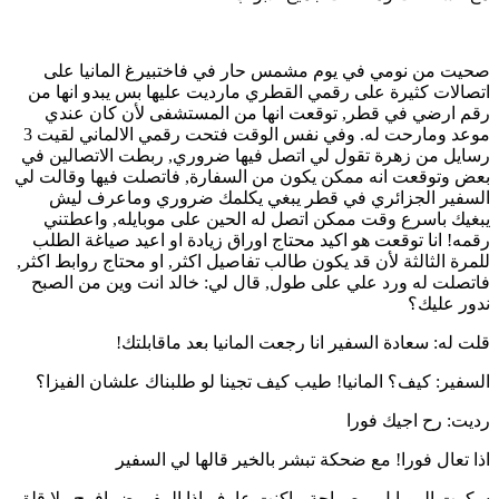
صحيت من نومي في يوم مشمس حار في فاختبيرغ المانيا على
اتصالات كثيرة على رقمي القطري مارديت عليها بس يبدو انها من
رقم ارضي في قطر, توقعت انها من المستشفى لأن كان عندي
موعد ومارحت له. وفي نفس الوقت فتحت رقمي الالماني لقيت 3
رسايل من زهرة تقول لي اتصل فيها ضروري, ربطت الاتصالين في
بعض وتوقعت انه ممكن يكون من السفارة, فاتصلت فيها وقالت لي
السفير الجزائري في قطر يبغي يكلمك ضروري وماعرف ليش
يبغيك باسرع وقت ممكن اتصل له الحين على موبايله, واعطتني
رقمه! انا توقعت هو اكيد محتاج اوراق زيادة او اعيد صياغة الطلب
للمرة الثالثة لأن قد يكون طالب تفاصيل اكثر, او محتاج روابط اكثر,
فاتصلت له ورد علي على طول, قال لي: خالد انت وين من الصبح
ندور عليك؟
قلت له: سعادة السفير انا رجعت المانيا بعد ماقابلتك!
السفير: كيف؟ المانيا! طيب كيف تجينا لو طلبناك علشان الفيزا؟
رديت: رح اجيك فورا
اذا تعال فورا! مع ضحكة تبشر بالخير قالها لي السفير
سكرت الموبايل وبصراحة ماكنت عارف اذا المفروض افرح ولا قلق,