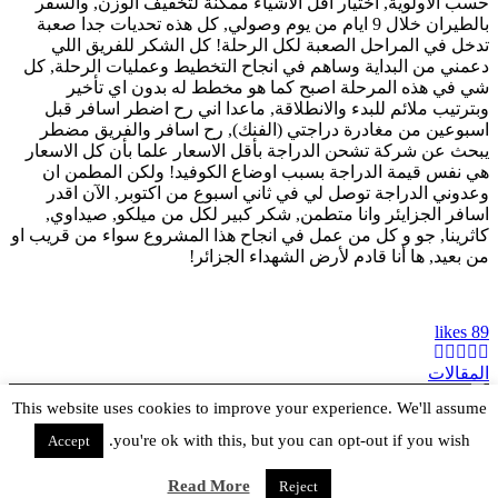
حسب الاولوية, اختيار اقل الاشياء ممكنة لتخفيف الوزن, والسفر
بالطيران خلال 9 ايام من يوم وصولي, كل هذه تحديات جدا صعبة
تدخل في المراحل الصعبة لكل الرحلة! كل الشكر للفريق اللي
دعمني من البداية وساهم في انجاح التخطيط وعمليات الرحلة, كل
شي في هذه المرحلة اصبح كما هو مخطط له بدون اي تأخير
وبترتيب ملائم للبدء والانطلاقة, ماعدا اني رح اضطر اسافر قبل
اسبوعين من مغادرة دراجتي (الفنك), رح اسافر والفريق مضطر
يبحث عن شركة تشحن الدراجة بأقل الاسعار علما بأن كل الاسعار
هي نفس قيمة الدراجة بسبب اوضاع الكوفيد! ولكن المطمن ان
وعدوني الدراجة توصل لي في ثاني اسبوع من اكتوبر, الآن اقدر
اسافر الجزايئر وانا متطمن, شكر كبير لكل من ميلكو, صيداوي,
كاثرينا, جو و كل من عمل في انجاح هذا المشروع سواء من قريب او
من بعيد, ها أنا قادم لأرض الشهداء الجزائر!
likes
89
المقالات
This website uses cookies to improve your experience. We'll assume
حقوق النشر © 2019 خالد الجابر. كل الحقوق محفوظة
you're ok with this, but you can opt-out if you wish.
Accept
YouTube
Facebook
Instagram
X
Read More
Reject