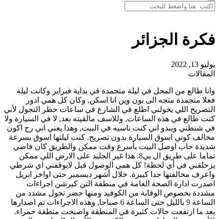
فكرة الجزائر
يوليو 13, 2022
المقالات
وانا طالع من المحل في ليلة متجمدة في بداية فبراير وكانت ليلة
فعلا متجمدة متجه الى بون وين انا اسكن, وكان كل همي ادور
التصريح اللي يخولني اطلع في الشارع في ساعات حظر التجول لأني
كنت طالع في هذه الساعات, وللاسف مالقيته بعد, لا في السيارة ولا
في شنطتي ويبدو اني كنت ناسيه في البيت, وهذا يعني اني رح اكون
مخالف كوني اسوق السيارة بدون تصريح. كنت ليلتها اسوق بسرعة
شديدة حاب اوصل البيت بأسرع وقت ممكن والطريق كان فاضي
تماما على طريق ال بي8. هذا غير الجليد على الارض اللي ممكن
يزحلقني في أي لحظة! كل همي الوصول قبل لايوقفني اي شرطي
واعرف مخالفتها جدا كبيرة. خلال أشهر ديسمبر حتى اواخر ابريل
اصدرت ادارة الصحة العامة في منطقة التن كيرشن اجراءات
مشددة بخصوص الوقاية من الكوفيد ومنها حضر تجول مشدد من
الساعة 9 بالليل حتى الساعة 6 صباحا, وهذه الاجراءات تم اصدارها
بعد ما ارتفعت حالات كثيرة في المنطقة واصبحت منطقة حمراء.