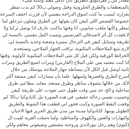
مغادر من زعفرانبولو, الطريق كان كامل معبد ولكنه مليء
بالمنعطفات والطرق الحلزونية وقبل وصولي ب30 كم بدت تمطر
بغزارة. لسبب ما كنت اسوق الدراجة بنفسي لأن قررت اخفف السرعة
خصوصا القصص اللي كيفن كان يقولها عن الطرق وشلون تتزحلق لما
تمطر وكأنها ملعب صابوني. انا وقتها ماكنت عارف اذا بوصل تركيا ولا
لا,فقدت كل أثر لاصدقائي الفرنسيين وتميت اكمل بنفسي. بالنسبة لي
طريقة وستايل كيفن في الترحال مميزة وصعبة وجديد بالنسبة لي:
لازم نتبع الملاحظات المكتوبة, نراقب الجهاز الملاحي, ونستخدم
الخرائط الورقية.ولكن قبل كل شي الملاحظات المكتوبة كأولوية. وقتها
انا كنت معتمد بس على الملاح (القارمن) ومرات اضيع الطريق ومرات
ثانية اوصل قبل الكل لأن ببساطة جهاز الملاحة بيوصلك من خلال
اسرع الطرق واقصرها واسهلها. علما بأن مسارات كيفن ممتعة أكثر
لأنك من خلالها بتشوف مناظر وطرق ممتعة, معابد, مطاعم, طرق
ساحلية و الخ. خذ مني وقت طويل حتى تعودت على طريقة كيفن
وحسيت نفسي رحالة حقيقي. في هذه الصورة ثبل كابادوكيا ب30 كم
وقفت التقط الصورة وكنت فخور اني قطعت هذا الشوط والطريق
الطويل يومها. كابادوكبا مدينة من مدن طريق الحرير فيها الاجبان
والبهارات والعس والكهوف والمناطيد. ولما ةصلت القرية لقيت ال
(كيوي) وهم رجل نيوزلاندي وزوجته مضيعين وضيعوني معاهم ولكن