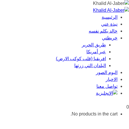
الرئيسية
نبذة عني
خالد يكلم نفسه
خريطتي
طريق الحرير
عبر أمريكا
افريقيا (قلب كوكب الارض)
البلدان التي زرتها
البوم الصور
الاخبار
تواصل معنا
0
No products in the cart.