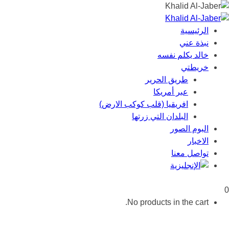
الرئيسية
نبذة عني
خالد يكلم نفسه
خريطتي
طريق الحرير
عبر أمريكا
افريقيا (قلب كوكب الارض)
البلدان التي زرتها
البوم الصور
الاخبار
تواصل معنا
0
No products in the cart.